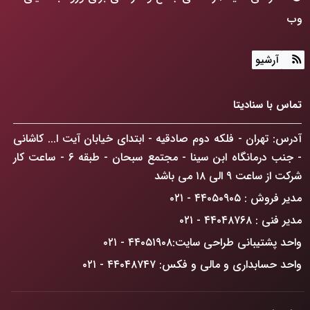
وب
هوش مصنوعی چگونه جهان ما را متحول می‌کند؟
آرشیو
طراحی سایت: فراتر از رنگ و فرم، ساخت پنجره‌ای به آینده
کسب‌وکارتان!
تماس با سنادیتا
ChatGPT Atlas: انقلابی در مرورگرهای وب که کسب‌وکار
آدرس: تهران - فلکه دوم صادقیه - ابتدای خیابان آیت ا... کاشانی
شما را متحول می‌کند
- جنب درمانگاه ابن سینا - مجتمع سبحان - طبقه ۶ - ساعت کار
راهکار افزایش فروش آنلاین در تهران: گذار از حضور دیجیتال
شرکت از ساعت ۹ الی ۱۸ می باشد
به سلطه بازار
مدیر فروش : ۴۴۰۵۰۹۰۵ - ۰۲۱
ضرورت درک دیدگاه GoogleBot
مدیر فنی : ۴۴۰۴۸۷۶۸ - ۰۲۱
واحد پشتیبانی طراحی سایت:۴۴۰۵۱۹۰۸ - ۰۲۱
واحد حسابداری و مالی و فکس: ۴۴۰۴۸۷۴۷ - ۰۲۱