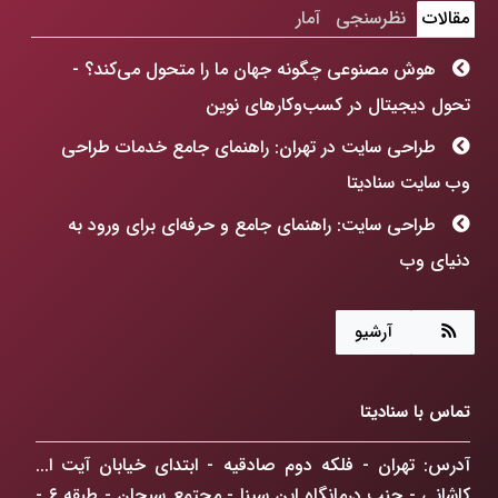
مقالات
نظرسنجی
آمار
هوش مصنوعی چگونه جهان ما را متحول می‌کند؟ -
تحول دیجیتال در کسب‌وکارهای نوین
طراحی سایت در تهران: راهنمای جامع خدمات طراحی
وب سایت سنادیتا
طراحی سایت: راهنمای جامع و حرفه‌ای برای ورود به
دنیای وب
هوش مصنوعی چگونه جهان ما را متحول می‌کند؟
آرشیو
طراحی سایت: فراتر از رنگ و فرم، ساخت پنجره‌ای به
آینده کسب‌وکارتان!
تماس با سنادیتا
ChatGPT Atlas: انقلابی در مرورگرهای وب که
کسب‌وکار شما را متحول می‌کند
آدرس: تهران - فلکه دوم صادقیه - ابتدای خیابان آیت ا...
کاشانی - جنب درمانگاه ابن سینا - مجتمع سبحان - طبقه ۶ -