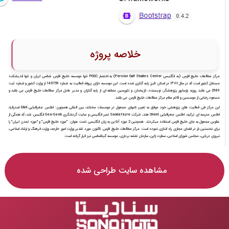
خلاصه پروژه
مرکز مطالعات خلیج فارس (به انگلیسی Persian Gulf Studies Center) به اختصار PGSC تنها موسسه خلیج فارس شناسی ایران و تنها اندیشکده
مستقل کشور است که در سال ۱۳۸۷ در استان البرز پایه گذاری شده است. این موسسه دارای پروانه فعالیت به شماره 145759 از وزارت کشور و شماره ثبت
2989 می باشد. روزبه پارساپور پژوهشگر، نویسنده، تاریخدان و تئورسین منطقه ای از پایه گذاران و مدیر عامل مرکز مطالعات خلیج فارس می باشد و
مسعود رضایی از موسسین و قائم مقام مرکز مطالعات خلیج فارس می باشد.
این مرکز طی فعالیت های پژوهشی خود موفق به تغییر نامهای مجعول در موسسات مختلف بین المللی همچون: اطلس جغرافیایی D&K استرالیا،
اطلس مدرسه ای ترکیه، اطلس جغرافیایی Orient هند، شرکت Sandafayre تمبر انگلیسی و سایت گردشگری Sea-Seek انگلیس شد، که همگی از
عناوین مجعول به جای خلیج فارس استفاده میکردند. همچنین 2 موزه آنلاین به زبان انگلیسی تحت عنوان: "موزه خلیج فارس" و "موزه تمدن ایران" را
برای نخستین بار در فضای مجازی راه اندازی نموده است. مرکز مطالعات خلیج فارس تاکنون مورد تقدیر وزارت امور خارجه، وزارت فرهنگ و ارشاد اسلامی،
نیروی دریایی، مجلس شورای اسلامی، سفارت ژاپن، سازمان نقشه برداری، موسسه گیتاشناسی نیز قرار گرفته است.
مشاهده سایت طراحی شده