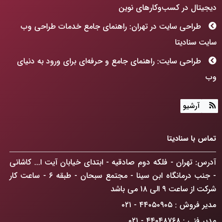
دیجیتال در کسب‌وکارهای نوین
طراحی سایت در تهران: راهنمای جامع خدمات طراحی وب
سایت سنادیتا
طراحی سایت: راهنمای جامع و حرفه‌ای برای ورود به دنیای
وب
هوش مصنوعی چگونه جهان ما را متحول می‌کند؟
آرشیو
طراحی سایت: فراتر از رنگ و فرم، ساخت پنجره‌ای به آینده
کسب‌وکارتان!
تماس با سنادیتا
ChatGPT Atlas: انقلابی در مرورگرهای وب که کسب‌وکار
آدرس: تهران - فلکه دوم صادقیه - ابتدای خیابان آیت ا... کاشانی
شما را متحول می‌کند
- جنب درمانگاه ابن سینا - مجتمع سبحان - طبقه ۶ - ساعت کار
راهکار افزایش فروش آنلاین در تهران: گذار از حضور دیجیتال
شرکت از ساعت ۹ الی ۱۸ می باشد
به سلطه بازار
مدیر فروش : ۴۴۰۵۰۹۰۵ - ۰۲۱
ضرورت درک دیدگاه GoogleBot
مدیر فنی : ۴۴۰۴۸۷۶۸ - ۰۲۱