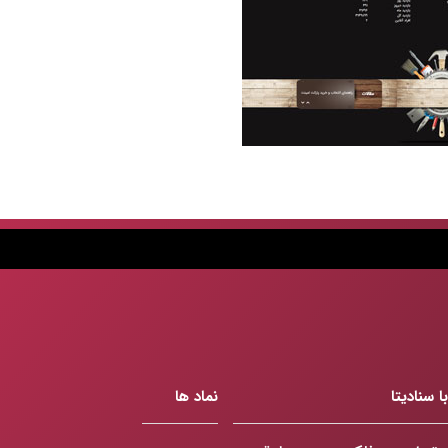
 سنادیتا
نماد ها