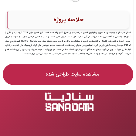
خلاصه پروژه
استان سیستان و بلوچستان به عنوان پهناورترین استان ،در ناحیه جنوب شرق کشور واقع شده است . این استان دارای 1210 کیلومتر مرز خاکی با
کشورهای پاکستان و افغانستان و 370 کیلومتر مرزآبی در کرانه های شمالی دریای عمان است . از شمال به استان خراسان جنوبی ، از جنوب به دریای
عمان ، از شرق به کشورهای پاکستان و افغانستان و از غرب به استانهای هرمزگان و کرمان محدود شده است. مساحت استان 187502 کیلومترمربع است
که 5/11 درصد از وسعت کشور را برمی گیرد. اینجا سرزمین نخلهای راست قامت بلند همت است و دیار نخل های کوتاه آرزو، ریگ های تفتیده در شکوه
انوار طلایی خورشید، پای می کوبند و جان به خنکای نسیم شبهای با صفا، صفا می دهند. در این ولایت، مردم صبورند و میهمان پذیر ر، افتاده اند و
سربلند ، آرام اند و خروشان، تیره اند و روشن، خاکی اند و افلاکی، دستان شان نقش حقیقت می زند و چشمان شان، برق حقیقت.
مشاهده سایت طراحی شده