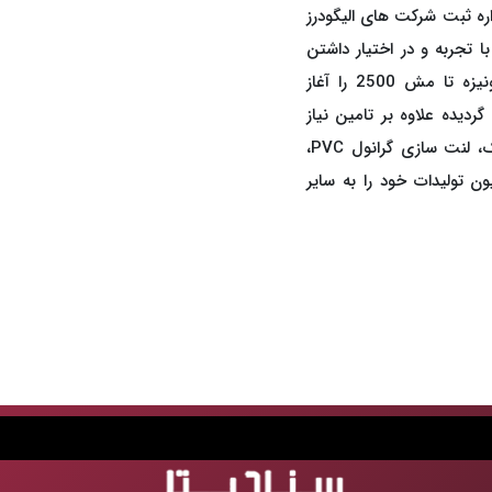
در سال 1381 تحت شماره 823 در اداره ثبت شرکت های الیگودرز
 تجربه و در اختیار داشتن
ماشین آلات پیشرفته تولید انواع پودرهای میکرونیزه تا مش 2500 را آغاز
دیده علاوه بر تامین نیاز
کارخانجات داخلی مانند صنایع رنگ، کاغذ، سرامیک، لنت سازی گرانول PVC،
ن تولیدات خود را به سایر