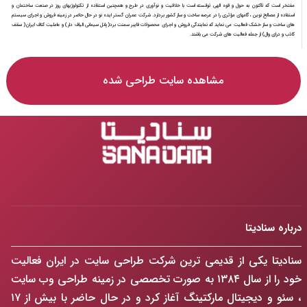
مفتخر است که تاکنون به حول و قوه الهی توانسته است با خلاقیت و نوآوری در طرح و همچنین استفاده از تکنولوژیهای روز در صنعت ساختمان و
استفاده از مصالح نوین ، گامهای مؤثری را در عرصه ساخت و ساز کشور بردارد. شرکت عمران گستر ایده نو در حال حاضر در زمینه فروش و اجرای سیستم
های ساخت و ساز خشک فعالیت می نماید که نمایندگی فروش و اجرای محصولات فایبر سمنت برد(پانل سیمانی الیاف دار) و عاملیت کناف ایران( سقف
کاذب و درای وال) از جمله فعالیت های شرکت می باشند.
مشاهده سایت طراحی شده
درباره سنادیتا
سنادیتا یکی از قدیمی ترین شرکت طراحی سایت در ایران فعالیت
خود را از سال ۱۳۸۴ به صورت تخصصی در زمینه طراحی وب سایت
، سئو و دیجیتال مارکتینگ آغاز کرد و در حال حاضر با بیش از ۱۷