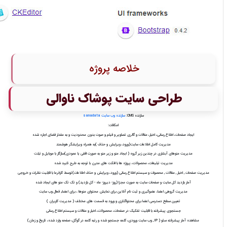
خلاصه پروژه
طراحی سایت پوشاک ناوالی
سازنده CMS:
سازنده وب سایت s
anadata
امکانات:
ايجاد صفحات، اطلاع رسانی، اخبار، مقالات و گالری تصاوير و فیلم و صوت بدون محدوديت و به مقدار فضای اجاره شده
مديريت کامل اطلاعات سايت(ورود، ويرايش و حذف )به همراه ويرايشگر هوشمند
مديريت منوهای آبشاری در چندين زير گروه ( ايجاد منو و زير منو به صورت افقی يا عمودی)سازگار با موبایل و تبلت
مدیریت تبلیغات، محصولات، پروژه ها با افکت های مدرن با توجه به طرح تایید شده
مديريت صفحات , اخبار , مقالات , محصوات و سیستم اطلاع رسانی (ورود، ويرايش و حذف اطلاعات)توسط کارفرما با قابليت نظرات و خروجی
آمار بازديد کل سايت و صفحات سايت به صورت مجزا (روز- ديروز- ماه - کل بازديد) و تک تک منو های ایجاد شده
مديريت گروهی اعضا، عضوگيری و ثبت نام آنلاین برای نمايش محتوای منوها ، برای اعضاء فعال وب سايت
تعیین سطح دسترسی اعضا برای محتواگذاری و ورود به قسمت های مختلف ( مدیریت کاربران )
جستجوی پيشرفته با قابلیت تفکیک در صفحات، محصولات، اخبار و مقالات و سیستم اطلاع رسانی
مشاهده آمار پیشرفته سئو ( IP , وب سایت ورودی، کلمه جستجو شده و رتبه کلمه در گوگل، صفحه وارد شده، تاریخ و زمان)