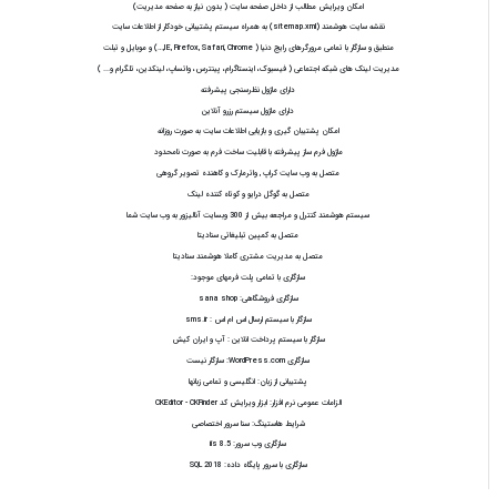
امکان ویرایش مطالب از داخل صفحه سایت ( بدون نیاز به صفحه مدیریت)
نقشه سايت هوشمند (sitemap.xml) به همراه سیستم پشتیبانی خودکار از اطلاعات سایت
منطبق و سازگار با تمامی مرورگرهای رایج دنیا ( IE, Firefox, Safari, Chrome,…) و موبایل و تبلت
مدیریت لینک های شبکه اجتماعی ( فیسبوک، اینستاگرام، پینترس، واتساپ، لینکدین، تلگرام و... )
دارای ماژول نظرسنجی پیشرفته
دارای ماژول سیستم رزرو آنلاین
امکان پشتیبان گیری و بازیابی اطلاعات سایت به صورت روزانه
ماژول فرم ساز پیشرفته با قابلیت ساخت فرم به صورت نامحدود
متصل به وب سایت کراپ , واترمارک و کاهنده تصویر گروهی
متصل به گوگل درایو و کوتاه کننده لینک
سیستم هوشمند کنترل و مراجعه بیش از 300 وبسایت آنالیزور به وب سایت شما
متصل به کمپین تبلیغاتی سنادیتا
متصل به مدیریت مشتری کاملا هوشمند سنادیتا
سازگاری با تمامی پلت فرمهای موجود:
سازگاری فروشگاهی:
sana shop
سازگار با سیستم ارسال اس ام اس : sms.ir
سازگار با سیستم پرداخت انلاین : آپ و ایران کیش
سازگاری WordPress.com:
سازگار نیست
پشتیبانی از زبان:
انگلیسی و تمامی زبانها
الزامات عمومی نرم افزار:
ابزار ویرایش کد
CKEditor - CKFinder
شرایط هاستینگ:
سنا سرور اختصاصی
سازگاری وب سرور:
iis 8.5
سازگاری با سرور پایگاه داده:
SQL 2018