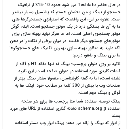
در حال حاضر Techlato می شود حدود 10-15٪ از ترافیک
جستجو از بینگ و من مطمئن هستم که پتانسیل بسیار بیشتر
است. علاوه بر این، این واقعیت که استراتژی جستجوگرها های
ما به آن ها بستگی دارد در یک موتور جستجو است. البته، گوگل
موتور جستجوی اصلی است، اما ما هرگز نباید بهینه سازی برای
موتورهای جستجو دیگر غفلت. در میان برخی از نکات را در ذهن
نگه دارید به منظور بهینه سازی بهترین تکنیک های جستجوگرها
ما برای بینگ و یاهو، داریم:
تاکید بر روی عنوان برچسب: بینگ نه تنها مقاله H1 و آگاه از
کلمات کلیدی مورد استفاده در عنوان صفحه است. این تایید
نشده است، اما به گفته کارشناسان، معمولا مقدار بینگ بهتر از
صفحات وب با بیش از 300 کلمه در مطالب خود. لینک ها به
گوگل و بینگ مهم است.
بینگ توصیه استفاده شما متا برچسب ها برای هر صفحه
استفاده از schema.org نشانه گذاری استفاده از URL های مورد
پسند.
از ابزار که بینگ را ارائه می دهد: بینگ ابزار وب مستر استفاده