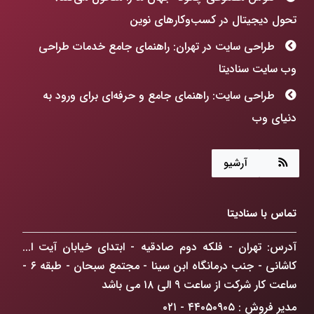
تحول دیجیتال در کسب‌وکارهای نوین
طراحی سایت در تهران: راهنمای جامع خدمات طراحی
وب سایت سنادیتا
طراحی سایت: راهنمای جامع و حرفه‌ای برای ورود به
دنیای وب
هوش مصنوعی چگونه جهان ما را متحول می‌کند؟
آرشیو
طراحی سایت: فراتر از رنگ و فرم، ساخت پنجره‌ای به
آینده کسب‌وکارتان!
تماس با سنادیتا
ChatGPT Atlas: انقلابی در مرورگرهای وب که
کسب‌وکار شما را متحول می‌کند
آدرس: تهران - فلکه دوم صادقیه - ابتدای خیابان آیت ا...
کاشانی - جنب درمانگاه ابن سینا - مجتمع سبحان - طبقه ۶ -
راهکار افزایش فروش آنلاین در تهران: گذار از حضور
ساعت کار شرکت از ساعت ۹ الی ۱۸ می باشد
دیجیتال به سلطه بازار
مدیر فروش : ۴۴۰۵۰۹۰۵ - ۰۲۱