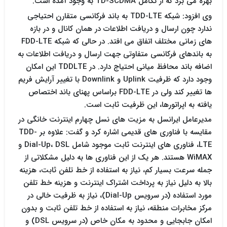
بهره می برد که از تکامل TD-SCDMA به وجود آمده است.
وی افزود: شبکه TDD-LTE به باند فرکانسی متقارن احتیاجی
ندارد چون ارسال و دریافت اطلاعات در همان کانال و در بازه
های زمانی مختلف اتفاق می افتد. در حالی که شبکه FDD-LTE
به باندهای فرکانسی متفاوتی جهت ارسال و دریافت اطلاعات به
اضافه باند محافظ میانی احتیاج دارد. در TDDLTE این امکان
وجود دارد که ظرفیت Uplink و Downlink با تغییر آرایش فریم
ها تغییر کند ولی در FDD-LTE براساس پهنای باند اختصاص
یافته به اپراتورها، این ظرفیت ثابت است.
مدیرعامل ایرانسل به مزیت های نسل چهارم اینترنت خانگی در
مقایسه با فناوری های قدیمی اشاره کرد و گفت: علاوه بر TDD-
LTE، فناوری های اینترنت ثابت موجود شامل Dial-Up، DSL و
WiMAX هستند. هر یک از این فناوری ها به دلیل مشکلاتی از
جمله سرعت بسیار کم، نیاز به استفاده از خط تلفن ثابت، هزینه
بالا به دلیل نیاز به پرداخت اشتراک اینترنت و هزینه خط تلفن
مورد استفاده (در سرویس Dial-Up)، نیاز به ظرفیت خالی در
مرکز مخابرات منطقه، نیاز به استفاده از خط تلفن ثابت و بدون
امکان جابجایی و محدود به مکان خاص (در سرویس DSL) و