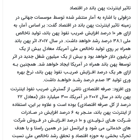
تاثیر اینترنت پهن باند در اقتصاد
دزفولی با اشاره به آمار منتشر شده توسط موسسات جهانی در
زمینه تاثیر اینترنت پهن باند در اقتصاد گفت: بر اساس آمار، به
ازای هر ۱۰ درصد افزایش ضریب نفوذ پهن باند، تولید ناخالص
ملی ۳۸.۱ درصد رشد خواهد داشت. در سال ۲۰۱۷، اثر پهن باند
همراه بر روی تولید ناخالص ملی آمریکا، معادل بیش از یک
تریلیون دلار خواهد بود و بیش از یک میلیون شغل جدید در اثر
توسعۀ پهن باند همراه در آمریکا ایجاد خواهد شد. همچنین بـه
ازای هر یک درصد افـزایش ضریـب نفوذ پهن باند، نرخ بهره
وری تولید ۱۳ صدم درصد رشـد خواهـد داشت.
وی افزود: صرفه اقتصادی ناشی از گسترش ضریب نفوذ اینترنت
پهن باند در سال ۲۰۰۷ در آمریکا، ۳۰۰ میلیارد دلار (معادل ۲۲
درصد از کل صرفه اقتصادی) بوده است و علاوه بر این، استفاده
از اینترنت پهن باند، منـجر به ۶ درصد افزایش در صـادرات
شـرکت هـای تـولیـدی و ۱۰ درصد افـزایـش در فـروش شرکت
های خدماتی می شود و ایرانسل نیز در همین راستا و با هدف
تحرک بخشی به حوزه اقتصاد و تحقق رشد ناخالص ملی نسبت