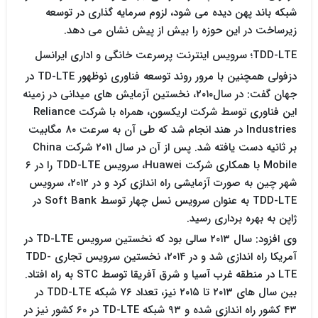
شبکه باند پهن دیده می شود، لزوم سرمایه گذاری در توسعه
زیرساخت در این حوزه را بیش از پیش نشان می دهد.
TDD-LTE؛ سرویس اینترنت پرسرعت خانگی و اداری ایرانسل
دزفولی همچنین با مرور روند توسعه فناوری نوظهور TD-LTE در
جهان گفت: در سال۲۰۱۰، نخستین آزمایش های میدانی در زمینه
این فناوری توسط شرکت اریکسون، همراه با شرکت Reliance
Industries در هند انجام شد که طی آن به سرعت ۸۰ مگابیت
بر ثانیه دست یافته شد. پس از آن در سال ۲۰۱۱ شرکت China
Mobile با همکاری شرکت Huawei، سرویس TDD-LTE را در ۶
شهر چین به صورت آزمایشی راه اندازی کرد و در ۲۰۱۲، سرویس
TDD-LTE به عنوان سرویس نسل چهار توسط Soft Bank در
ژاپن به بهره برداری رسید.
وی افزود: سال ۲۰۱۳ سالی بود که نخستین سرویس TD-LTE در
آمریکا راه اندازی شد و در ۲۰۱۴، نخستین سرویس تجاری TDD-
LTE در منطقه غرب آسیا و شرق آفریقا توسط STC به راه افتاد.
بین سال های ۲۰۱۳ تا ۲۰۱۵ نیز، تعداد ۷۶ شبکه TDD-LTE در
۴۳ کشور راه اندازی شده و ۹۳ شبکه TD-LTE در ۶۰ کشور نیز در