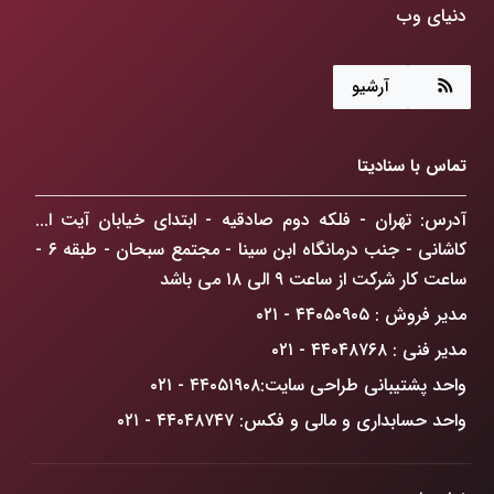
دنیای وب
هوش مصنوعی چگونه جهان ما را متحول می‌کند؟
آرشیو
طراحی سایت: فراتر از رنگ و فرم، ساخت پنجره‌ای به
آینده کسب‌وکارتان!
تماس با سنادیتا
ChatGPT Atlas: انقلابی در مرورگرهای وب که
کسب‌وکار شما را متحول می‌کند
آدرس: تهران - فلکه دوم صادقیه - ابتدای خیابان آیت ا...
کاشانی - جنب درمانگاه ابن سینا - مجتمع سبحان - طبقه ۶ -
راهکار افزایش فروش آنلاین در تهران: گذار از حضور
ساعت کار شرکت از ساعت ۹ الی ۱۸ می باشد
دیجیتال به سلطه بازار
مدیر فروش : ۴۴۰۵۰۹۰۵ - ۰۲۱
ضرورت درک دیدگاه GoogleBot
مدیر فنی : ۴۴۰۴۸۷۶۸ - ۰۲۱
واحد پشتیبانی طراحی سایت:۴۴۰۵۱۹۰۸ - ۰۲۱
واحد حسابداری و مالی و فکس: ۴۴۰۴۸۷۴۷ - ۰۲۱