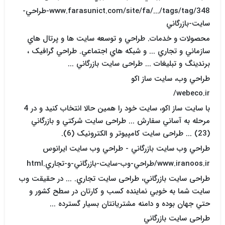
www.farasunict.com/site/fa/.../tags/tag/348-طراحي-
سايت-بازرگاني
محصولات و خدمات. طراحي و توسعه سايت ها و پرتال هاي
سازماني و تجاري ... و شبکه هاي اجتماعي. طراحي گرافيک ،
برندينگ و تبليغات ... طراحی سایت بازرگاني ...
طراحي وب، سايت ساز اکو
webeco.ir/
با سايت ساز اکو، سايت خود را همين حالا انتخاب کنيد و در 4
مرحله به آساني سفارش ... طراحی سایت شرکتي و بازرگاني
(23) ... طراحی سایت کامپيوتر و الکترونيک (6).
طراحي وب سايت بازرگاني - طراحي وب سايت ايرانوس
www.iranoos.ir/طراحي-وب-سايت-بازرگاني-و-تجاري.html
طراحی سایت بازرگاني، طراحی سایت تجاري. ... در حقيقت وب
سايت شما به خوبي نماينده کسب و کارتان در سطح کشور و
حتي جهان بوده و دامنه مشتريانتان بسيار گسترده ...
طراحی سایت بازرگاني