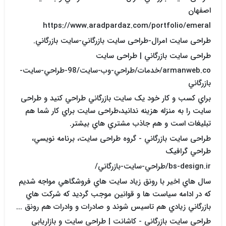
اصفهان
https://www.aradpardaz.com/portfolio/emeral
طراحی سایت امرال-طراحی سایت بازرگاني-سايت بازرگاني.
طراحی سایت بازرگاني | طراحی سایت
armanweb.co/خدمات/طراحي-وب-سايت/98-طراحي-سايت-
بازرگاني
براي کسب و کار خود يک سايت بازرگاني طراحي کنيد و طراحی
سایت را به منزله هزينه ندانيد،طراحی سایت براي کار شما هم
تبليغات است و هم جاذب مشتري هاي بيشتر.
طراحی سایت بازرگاني - گروه طراحی سایت، برنامه نويسي،
طراحي گرافيک
bs-design.ir/طراحي-سايت-بازرگاني/
سال هاي اخير با رونق زياد سايت هاي فروشگاهي مواجه شديم
که در ادامه سياست ها و قوانين موجب گرديد که شرکت هاي
بازرگاني زيادي هم تاسيس شوند و صادرات و وادرات هم رونق ...
طراحی سایت بازرگاني - کاشانت | طراحی سایت و بازاريابي