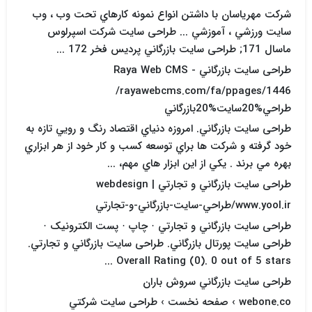
شرکت مهرياسان با داشتن انواع نمونه کارهاي تحت وب ، وب
سايت ورزشي ، آموزشي ... طراحی سایت شرکت اسپرلوس
ماسال 171; طراحی سایت بازرگاني پرديس فخر 172 ...
طراحی سایت بازرگاني - Raya Web CMS
rayawebcms.com/fa/ppages/1446/
طراحي%20سايت%20بازرگاني
طراحی سایت بازرگاني. امروزه دنياي اقتصاد رنگ و رويي تازه به
خود گرفته و شرکت ها براي توسعه کسب و کار خود از هر ابزاري
بهره مي برند . يکي از اين ابزار هاي مهم، ...
طراحی سایت بازرگاني و تجارتي | webdesign
www.yool.ir/طراحي-سايت-بازرگاني-و-تجارتي
طراحی سایت بازرگاني و تجارتي · چاپ · پست الکترونيک ·
طراحی سایت پورتال بازرگاني. طراحی سایت بازرگاني و تجارتي.
Overall Rating (0). 0 out of 5 stars ...
طراحی سایت بازرگاني سروش باران
webone.co › صفحه نخست › طراحی سایت شرکتي