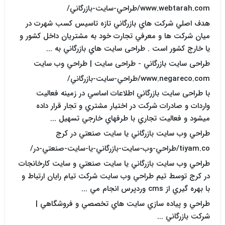
www.webtarah.com/طراحي-سايت-بازرگاني/
هدف اصلي شرکت هاي بازرگاني تازه تاسيس کسب شهرت در
ميان شرکت ها و معرفي تجارت خود به مشتريان داخل کشور و
يا خارج کشور است . طراحی سایت هاي بازرگاني به ...
طراحی سایت بازرگاني - طراحی سایت | طراحي وب سايت
www.negareco.com/طراحي-سايت-بازرگاني/
با طراحی سایت بازرگاني اطلاعات اساسي در زمينه فعاليت
واردات و صادرات شرکت در اختيار مشتري و تجار قرار داده
ميشود و فعاليت تجاري با طرفهاي خارجي تسهيل ...
طراحي وب سايت بازرگاني يا سايت صنعتي در کرج
tiyam.co/طراحي-وب-سايت-بازرگاني-يا-سايت-صنعتي-در/
طراحي وب سايت بازرگاني يا سايت صنعتي و سايت کارخانجات
در کرج توسط تيم طراحي وب سايت شرکت تيام رايان ارتباط و
با بهره گيري از cms وردپرس انجام مي ...
طراحي و پياده سازي سايت هاي تخصصي و فروشگاهي |
شرکت بازرگاني ...