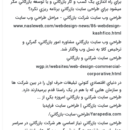
براي راه اندازي يک کسب و کار بازرگاني و يا توسعه بازرگاني مگر
ميشود براي طراحی سایت بازرگاني برنامه ريزي نکرد؟
طراحي وب سايت شرکت بازرگاني - مراحل طراحي وب سايت
www.nasleweb.com/webdesign-news/86-webdesign-
kashfico.html
طراحي وب سايت بازرگاني مشاوره امور بازرگاني، گمرکي و
ترخيص کالا به نسل وب واگذار شد.
طراحی سایت شرکتي و بازرگاني
wgp.ir/websites/web-design-commercial-
corporative.html
در دنياي اقتصادي کنوني تبليغات حرف اول را در بين شرکت ها
و سازمان هايي که با هم در يک راستا قدم برميدارند دارد.
طراحی سایت شرکتي و بازرگاني امروزه يکي از ...
طراحی سایت بازرگاني | طراحی سایت فراپديا
farapedia.com/طراحي-سايت-بازرگاني/
طراحی سایت بازرگاني نياز اساسي هر شرکت بازرگاني در سراسر