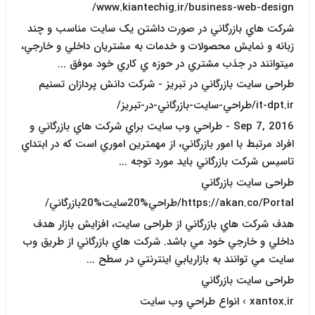
www.kiantechig.ir/business-web-design/
شرکت هاي بازرگاني در صورت داشتن يک سايت مناسب و چند
زبانه و نمايش محصولات و خدمات به مشتريان داخلي و خارجي،
ميتوانند در جذب مشتري در حوزه ي کاري خود موفق ...
طراحی سایت بازرگاني در تبريز - شرکت دانش پردازان تسنيم
it-dpt.ir/طراحي-سايت-بازرگاني-در-تبريز/
Sep 7, 2016 - طراحي وب سايت براي شرکت هاي بازرگاني و
افراد مرتبط با امور بازرگاني، از مهمترين اموري است که در ابتداي
تاسيس شرکت بازرگاني بايد مورد توجه ...
طراحی سایت بازرگاني
https://akan.co/Portal/طراحي%20سايت%20بازرگاني/
هدف شرکت هاي بازرگاني از طراحی سایت، افزايش بازار هدف
داخلي و خارجي خود مي باشد. شرکت هاي بازرگاني از طريق وب
سايت مي توانند به بازاريابي اينترنتي در سطح ...
طراحی سایت بازرگاني
xantox.ir › انواع طراحي وب سايت