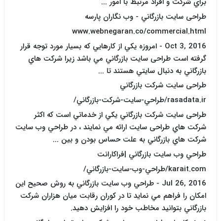
براي شرکت و افراد مرتبط با امور ...
طراحی سایت بازرگاني - وب نگاران پارسه
www.webnegaran.co/commercial.html
Oct 3, 2016 - امروزه يکي از کارهايي که بسيار مورد توجه قرار
گرفته است طراحی سایت بازرگاني مي باشد زيرا شرکت هاي
بازرگاني به دنبال سايتي هستند تا ...
طراحی سایت شرکت بازرگاني
rasadata.ir/طراحي-سايت-شرکت-بازرگاني/
طراحی سایت شرکت بازرگاني يکي از خدماتي است که اکثر
شرکت هاي طراحی سایت ارائه مي نمايند ، در طراحي وب سايت
شرکت هاي بازرگاني به علت حساس بودن و بين ...
طراحي وب سايت بازرگاني |فراکارانت
karait.com/طراحي-وب-سايت-بازرگاني/
Jul 26, 2016 - طراحي وب سايت بازرگاني به روش صحيح اين
امکان را فراهم مي نمايد تا در کوران رقابت ميان هزاران شرکت
بازرگاني بتوانيد مخاطب خود را افزايش دهيد.