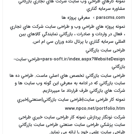
نمونه کارهاي طراحي وب سايت شرکت هاي تجاري بازرگاني
مشاوره سرمايه گذاري
parscms.com › ‏ معرفي پروژه ها‏
نمونه پروژه هاي طراحي وب و طراحی سایت شرکت هاي تجاري
، فعال در واردات و صادرات ، بازرگاني نمايندگي کالاهاي بين
المللي سرمايه گذاري با پرتال داده ورزان سي ام اس.
طراحی سایت بازرگاني
pars-soft.ir/index.aspx?WebsiteDesign=طراحي-سايت-
بازرگاني
طراحی سایت بازرگاني تخصص هاي اصلي ماست. طراحي ده ها
سايت بازرگاني که در ادامه به معرفي اين گونه وب سايت ها و
شرکت هاي بازرگاني طرف قرارداد ما ميپردازيم.
نمونه کار طراحی سایت|طراحی سایت بازرگاني|صنعتي|خبري
www.npco.net/portfolio.htm
شرکت نونگار پردازش نمونه کار طراحی سایت خبري طراحی
سایت پزشکي طراحی سایت صنعتي طراحی سایت بازرگاني
طراحی سایت علمي خود را ارائه مي نمايد.