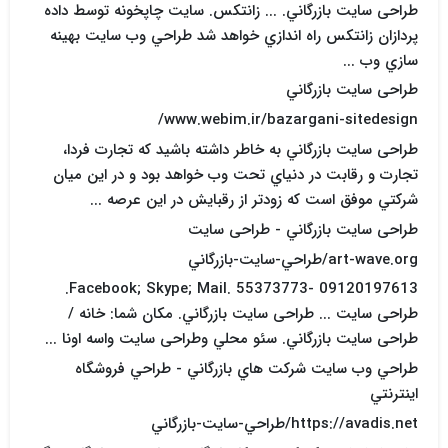
طراحی سایت بازرگاني. ... زانتکس. سايت چاپخونه توسط داده
پردازان زانتکس راه اندازي خواهد شد طراحي وب سايت بهينه
سازي وب ...
طراحی سایت بازرگاني
www.webim.ir/bazargani-sitedesign/
طراحی سایت بازرگاني به خاطر داشته باشيد که تجارت فردا،
تجارت و رقابت در دنياي تحت وب خواهد بود و در اين ميان
شرکتي موفق است که زودتر از رقبايش در اين عرصه ...
طراحی سایت بازرگاني - طراحی سایت
art-wave.org/طراحي-سايت-بازرگاني
Facebook; Skype; Mail. 55373773- 09120197613.
طراحی سایت ... طراحی سایت بازرگاني. مکان شما: خانه /
طراحی سایت بازرگاني. سئو محلي وطراحی سایت واسه اونا ...
طراحي وب سايت شرکت هاي بازرگاني - طراحي فروشگاه
اينترنتي
https://avadis.net/طراحي-سايت-بازرگاني