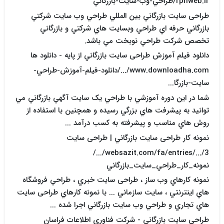
rpnweb.ir/طراحي-وب-سايت-بازرگاني
طراحی سایت بازرگاني بين المللي طراحي وب سايت شرکتي
بازرگاني حرفه اي طراحي وبسايت هاي شرکتي و بازرگاني
تخصص شرکت طراحي نوبخت مي باشد.
دانلود فيلم آموزش طراحی سایت بازرگاني از پايه - دانلود ها
www.downloadha.com/.../دانلود-فيلم-آموزش-طراحي-
سايت-بازرگا...
شما در اين دوره آموزشي با طراحي يک سايت آگهي بازرگاني مي
توانيد به پيشرفت هاي بزرگي رسيده و همچنين با استفاده از
روش هاي مناسب و پيشرفته به کسب درآمد ...
نمونه کار طراحی سایت بازرگاني | طراحی سایت
websazit.com/fa/entries/.../3/.../
نمونه_کار_طراحي_سايت_بازرگاني
نمونه کارهاي وب ساز ، طراحی سایت خبري ، طراحي فروشگاه
هاي اينترنتي ، سايت سازماني ... با نمونه کارهاي طراحی سایت
هاي تجاري و طراحي وب سايت بازرگاني اجرا شده ...
طراحی سایت بازرگاني - شرکت فناوري اطلاعات فراسان