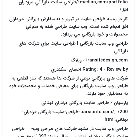
tmediaa.com/portfolio/طراحي-سايت-بازرگاني-مرزداران-
افق/
کار در زمينه طراحی سایت در تبريز و به سفارش بازرگاني مرزداران
افق انجام شده است. وب سايت طراحي شده به معرفي
محصولات و خود بازرگاني مي پردازد.
طراحي وب سايت بازرگاني | طراحی سایت براي شرکت هاي
بازرگاني
iransitedesign.com › وبلاگ
Rating: 4 - ‎Review by احسان اسکندري
شرکت هاي بازرگاني نوعي از شرکت ها هستند که نياز قطعي به
طراحي وب سايت بازرگاني براي معرفي خدمات و محصولات خود
به مخاطبان خود دارند.
پارسيان - طراحی سایت بازرگاني برادران نهتاني
parsiantd.com/.../200-طراحي-سايت-بازرگاني-برادران-
نهتاني.html
طراحي وب سايت در مشهد-شرکت هاي طراحي وب- ... طراحی
سایت بازرگاني برادران نهتاني ... سال توليد: 1392; نوع وب