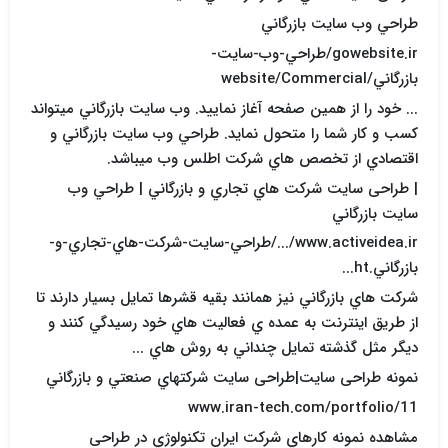
طراحي وب سايت بازرگاني
gowebsite.ir/طراحي-وب-سايت-
بازرگاني/website/Commercial
... خود را از همين صفحه آغاز نماييد. وب سايت بازرگاني ميتواند
کسب و کار شما را متحول نمايد. طراحي وب سايت بازرگاني و
اقتصادي از تخصص هاي شرکت اطلس وب ميباشد.
| طراحی سایت شرکت هاي تجاري و بازرگاني | طراحي وب
سايت بازرگاني
www.activeidea.ir/.../طراحي-سايت-شرکت-هاي-تجاري-و-
بازرگاني.ht...
شرکت هاي بازرگاني نيز همانند بقيه قشرها تمايل بسيار دارند تا
از طريق اينترنت به عمده ي فعاليت هاي خود رسيدگي کنند و
ديگر مثل گذشته تمايل چنداني به روش هاي ...
نمونه طراحی سایت|طراحی سایت شرکتهاي صنعتي و بازرگاني
www.iran-tech.com/portfolio/11
مشاهده نمونه کارهاي شرکت ايران تکنولوژي در طراحی