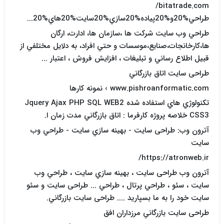
bitatrade.com/
طراحي%20و%20پياده%20سازي%20سايت%20هاي%20...
طراحي وب سايت شرکت ها ،سازمان ها، ادارت، ارگان
ها،کارخانجات،صنايع،موسسات و حتي افراد، به دلايل مختلفي از
قبيل اطلاع رساني و تبليغات ، افزايش فروش ، اعتبار ...
طراحی سایت اتاق بازرگاني
www.pishroanformatic.com › نمونه کارها
تکنولوژي هاي استفاده شده Jquery Ajax PHP SQL WEB2
CSS3 خلاصه پروژه کارفرما : اتاق بازرگاني مدت زمان ا.
آترون وب: طراحی سایت - بهينه سازي سايت - طراحي وب
سايت
https://atronweb.ir/
آترون وب طراحی سایت ، بهينه سازي سايت ، طراحي وب
سايت ، سئو ، طراحي پرتال ، طراحي ... طراحی سایت و سئو
سايت خود را به ما بسپاريد .... طراحی سایت بازرگاني.
طراحی سایت بازرگاني مرزداران افق