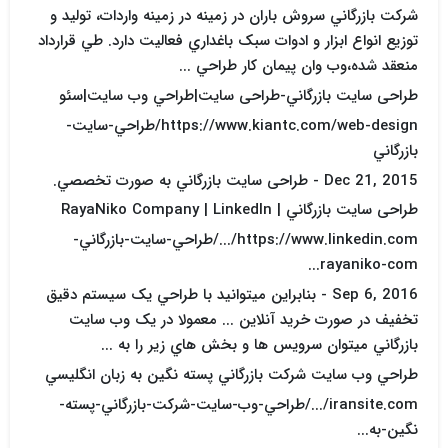
شرکت بازرگاني سروش باران در زمينه در زمينه واردات، توليد و
توزيع انواع ابزار و ادوات سبک باغداري فعاليت دارد. طي قرارداد
منعقد شده،وب وان پيمان کار طراحي ...
طراحی سایت بازرگاني-طراحی سایت|طراحي وب سايت|سئو
https://www.kiantc.com/web-design/طراحي-سايت-
بازرگاني
Dec 21, 2015 - طراحی سایت بازرگاني به صورت تخصصي.
طراحی سایت بازرگاني | RayaNiko Company | LinkedIn
https://www.linkedin.com/.../طراحي-سايت-بازرگاني-
rayaniko-com...
Sep 6, 2016 - بنابراين ميتوانيد با طراحي يک سيستم دقيق
تخفيف در صورت خريد آنلاين ... معمولا در يک وب سايت
بازرگاني ميتوان سرويس ها و بخش هاي زير را به ...
طراحي وب سايت شرکت بازرگاني پسته نگين به زبان انگليسي
iransite.com/.../طراحي-وب-سايت-شرکت-بازرگاني-پسته-
نگين-به...