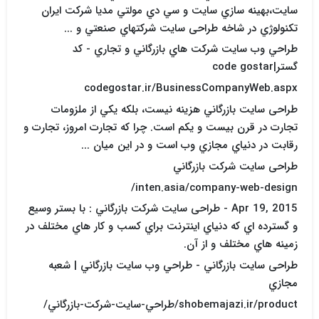
سایت،بهينه سازي سايت و سي دي مولتي مديا شرکت ايران
تکنولوژي در شاخه طراحی سایت شرکتهاي صنعتي و ...
طراحي وب سايت شرکت هاي بازرگاني و تجاري - کد
گستر|code gostar
codegostar.ir/BusinessCompanyWeb.aspx
طراحی سایت بازرگاني هزينه نيست، بلکه يکي از ملزومات
تجارت در قرن بيست و يکم است. چرا که تجارت امروز، تجارت و
رقابت در دنياي مجازي وب است و در اين ميان ...
طراحی سایت شرکت بازرگاني
inten.asia/company-web-design/
Apr 19, 2015 - طراحی سایت شرکت بازرگاني : با بستر وسيع
و گسترده اي که دنياي اينترنت براي کسب و کار هاي مختلف در
زمينه هاي مختلف و از آن.
طراحی سایت بازرگاني - طراحي وب سايت بازرگاني | شعبه
مجازي
shobemajazi.ir/product/طراحي-سايت-شرکت-بازرگاني/