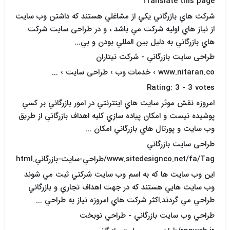
Translate this page
شرکت هاي بازرگاني يکي از مشاغلي هستند که داشتن وب سايت
از نياز هاي اوليه شرکت مي باشد ، و در طراحی سایت شرکت
هاي بازرگاني به دليل بين المللي بودن و بي...
طراحی سایت بازرگاني - شرکت نيتاران
www.nitaran.co › خدمات وب › طراحی سایت › ...
Rating: 3 - ‎3 votes
امروزه نقش موثر سايت هاي اينترنتي در امور بازرگاني بر کسي
پوشيده نيست و امکان پياده سازي کليه اهداف بازرگاني از طريق
وب سايت و پورتال هاي بازرگاني امکان ...
طراحی سایت بازرگاني
www.sitedesignco.net/fa/Tag/طراحي-سايت-بازرگاني.html
اين وب سايت ها که به اسم وب سايت شرکتي ثبت مي شوند
وب سايت هايي هستند که در جهت اهداف تجاري و بازرگاني
طراحي مي گردند.اکثر شرکت هاي امروزه نياز به طراحي ...
طراحي وب سايت بازرگاني - طراحي نوبخت