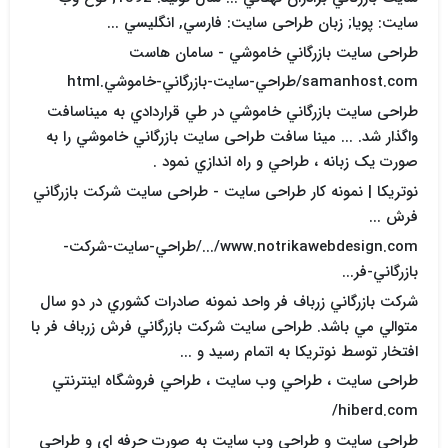
سايت: پويا; زبان طراحی سایت: فارسي, انگليسي ...
طراحی سایت بازرگاني خاموشي - سامان هاست
samanhost.com/طراحي-سايت-بازرگاني-خاموشي.html
طراحی سایت بازرگاني خاموشي در طي قراردادي به ميناسافت
واگذار شد. ... مينا سافت طراحی سایت بازرگاني خاموشي را به
صورت يک زبانه ، طراحي و راه اندازي نمود .
نوتريکا | نمونه کار طراحی سایت - طراحی سایت شرکت بازرگاني
فرش ...
www.notrikawebdesign.com/.../طراحي-سايت-شرکت-
بازرگاني-فر...
شرکت بازرگاني زرباف فر واحد نمونه صادرات کشوري در دو سال
متوالي مي باشد. طراحی سایت شرکت بازرگاني فرش زرباف فر با
افتخار توسط نوتريکا به اتمام رسيد و ...
طراحی سایت ، طراحي وب سايت ، طراحي فروشگاه اينترنتي
hiberd.com/
طراحی سایت و طراحي وب سايت به صورت حرفه اي و طراحي