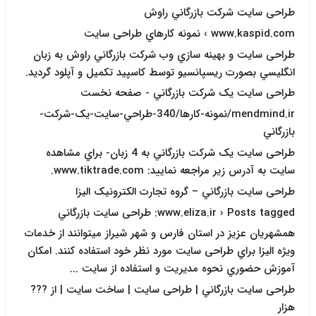
طراحی سایت شرکت بازرگاني راوش
www.kaspid.com › نمونه کارهاي طراحی سایت
طراحی سایت و بهينه سازي وب شرکت بازرگاني راوش به زبان
انگليسي بصورت ريسپانسيو توسط کاسپيد تکميل و آپلود گرديد.
طراحی سایت يک شرکت بازرگاني - صفحه نخست
mendmind.ir/نمونه-کارها/340-طراحي-سايت-يک-شرکت-
بازرگاني
طراحی سایت يک شرکت بازرگاني به 4 زبان- براي مشاهده
سايت به آدرس زير مراجعه نماييد: www.tiktrade.com.
طراحی سایت بازرگاني – گروه تجارت الکترونيک اليزا
www.eliza.ir › Posts tagged: طراحی سایت بازرگاني
همشهريان عزيز در استان فارس و شهر شيراز ميتوانند از خدمات
ويژه اليزا براي طراحی سایت مورد نظر خود استفاده کنند. امکان
آموزش حضوري نحوه مديريت و استفاده از سايت ...
طراحی سایت بازرگاني | طراحی سایت | ساخت سايت | از ???
هزار