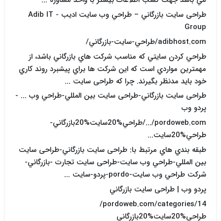
مي باشد جهت کسب اطلاعات بيشتر با واحد مشاوره ...
طراحی سایت بازرگاني – طراحي وب سايت اديب - Adib IT
Group
adibhost.com/طراحي-سايت-بازرگاني/
طراحي کردن سايتي که مناسب شرکت هاي بازرگاني باشد، از
مهمترين مواردي است که اين شرکت ها براي پيشبرد روند کاري
خود بايد مدنظر بگيرند. چرا که طراحی سایت ...
طراحی سایت بازرگاني-طراحی سایت بين المللي-طراحي وب ... -
پردو وب
pordoweb.com/.../طراحي%20سايت%20بازرگاني-
طراحي%20سايت...
طبقه بندي هاي مرتبط با: طراحی سایت بازرگاني-طراحی سایت
بين المللي-طراحي وب سايت-طراحی سایت تجارت -بازرگاني-
شرکت طراحي وب سايت-pordo-پردو-سايت ...
پردو وب | طراحی سایت بازرگاني
pordoweb.com/categories/14/
طراحي%20سايت%20بازرگاني