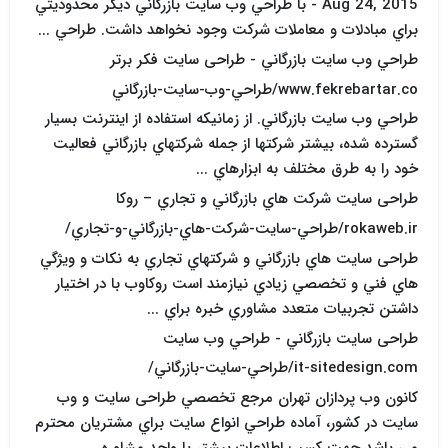
Aug 24, 2015 - با طراحي وب سايت بازرگاني ديگر محدوديتي
براي مبادلات و معاملات شرکت وجود نخواهد داشت. طراحي ...
طراحي وب سايت بازرگاني - طراحی سایت فکر برتر
www.fekrebartar.co/طراحي-وب-سايت-بازرگاني
طراحي وب سايت بازرگاني. از زمانيکه استفاده از اينترنت بسيار
گسترده شده، بيشتر شرکتها از جمله شرکتهاي بازرگاني فعاليت
خود را به طرق مختلف به ابزارهاي ...
طراحی سایت شرکت هاي بازرگاني و تجاري – روکا
rokaweb.ir/طراحي-سايت-شرکت-هاي-بازرگاني-و-تجاري/
طراحی سایت هاي بازرگاني و شرکتهاي تجاري به نکات و ويژگي
هاي فني و تخصصي زيادي نيازمند است روکاوب با در اختيار
داشتن تجربيات متعدد مشاوري خبره براي ...
طراحی سایت بازرگاني - طراحي وب سايت
it-sitedesign.com/طراحي-سايت-بازرگاني/
کانون وب پردازان تهران مرجع تخصصي طراحی سایت و وب
سايت در کشور، آماده طراحي انواع سايت براي مشتريان محترم