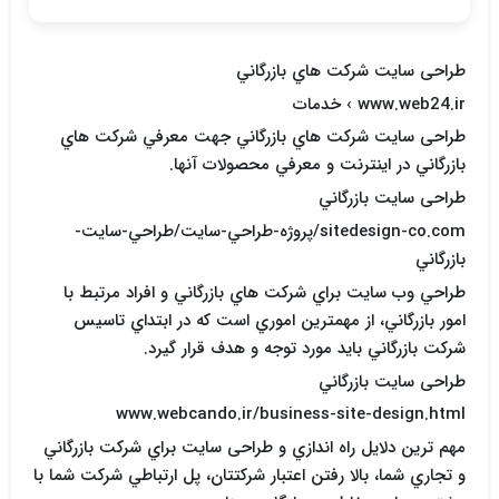
طراحی سایت شرکت هاي بازرگاني
www.web24.ir › خدمات
طراحی سایت شرکت هاي بازرگاني جهت معرفي شرکت هاي
بازرگاني در اينترنت و معرفي محصولات آنها.
طراحی سایت بازرگاني
sitedesign-co.com/پروژه-طراحي-سايت/طراحي-سايت-
بازرگاني
طراحي وب سايت براي شرکت هاي بازرگاني و افراد مرتبط با
امور بازرگاني، از مهمترين اموري است که در ابتداي تاسيس
شرکت بازرگاني بايد مورد توجه و هدف قرار گيرد.
طراحی سایت بازرگاني
www.webcando.ir/business-site-design.html
مهم ترين دلايل راه اندازي و طراحی سایت براي شرکت بازرگاني
و تجاري شما، بالا رفتن اعتبار شرکتتان، پل ارتباطي شرکت شما با