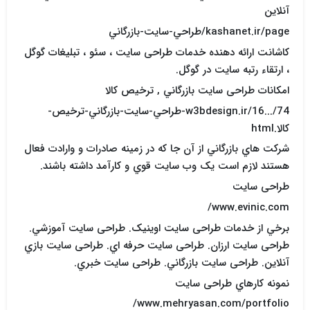
آنلاين
kashanet.ir/page/طراحي-سايت-بازرگاني
کاشانت ارائه دهنده خدمات طراحی سایت ، سئو ، تبليغات گوگل
، ارتقاء رتبه سايت در گوگل.
امکانات طراحی سایت بازرگاني , ترخيص کالا
w3bdesign.ir/16.../74-طراحي-سايت-بازرگاني-ترخيص-
کالا.html
شرکت هاي بازرگاني از آن جا که در زمينه صادرات و وارادت فعال
هستند لازم است يک وب سايت قوي و کارآمد داشته باشند.
طراحی سایت
www.evinic.com/
برخي از خدمات طراحی سایت اوينيک. طراحی سایت آموزشي.
طراحی سایت ارزان. طراحی سایت حرفه اي. طراحی سایت بازي
آنلاين. طراحی سایت بازرگاني. طراحی سایت خبري.
نمونه کارهاي طراحی سایت
www.mehryasan.com/portfolio/