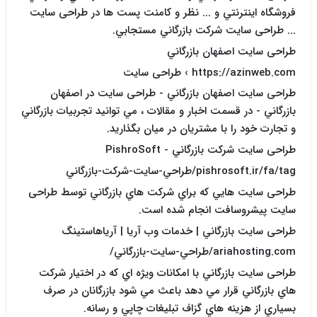
فروشگاه اينترنتي و ... نظر و کامنت پست ها در طراحی سایت
... طراحی سایت شركت بازرگاني مستجابي.
طراحی سایت اصفهان بازرگاني
https://azinweb.com › طراحی سایت
طراحی سایت اصفهان بازرگاني - طراحی سایت در اصفهان
بازرگاني - در قسمت اخبار و مقالات ، مي توانيد تجربيات بازرگاني
و تجارت خود را با مشتريان در ميان بگذاريد.
طراحی سایت شرکت بازرگاني - PishroSoft
pishrosoft.ir/fa/tag/طراحي-سايت-شرکت-بازرگاني
طراحی سایت هايي که براي شرکت هاي بازرگاني توسط طراحی
سایت پيشروسافت انجام شده است.
طراحی سایت بازرگاني | خدمات وب آريا | آرياهاستينگ
ariahosting.com/طراحي-سايت-بازرگاني/
طراحی سایت بازرگاني با امکانات ويژه اي که در اختيار شرکت
هاي بازرگاني قرار مي دهد باعث مي شود بازرگانان در صرف
بسياري از هزينه هاي گزاف تبليغات چاپي و رسانه.