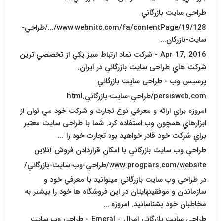
طراحی سایت بازرگاني
www.webnitc.com/fa/contentPage/19/128/.../طراحي-
سايت-بازرگان...
Apr 17, 2016 - شرکت نماد ارتباط سبز يکي از تخصصي ترين
شرکت هاي طراحی سایت بازرگاني در ايران.
پرسيس وب - طراحی سایت بازرگاني
persisweb.com/طراحي-سايت-بازرگاني.html
امروزه براي ارائه و معرفي نوع تجارت و شرکت خود مي توان از
ابزارهاي همچون وب استفاده کرد. شما با طراحی سایت معتبر
براي شرکت خود قادر خواهيد بود تجارت خود را ...
طراحي وب سايت بازرگاني با امکان قراردادن فروش آنلاين
www.progpars.com/website/طراحي-وب-سايت-بازرگاني/
در طراحي وب سايت بازرگاني ميتوانيد با معرفي خود و
سازمانتان و موفقيتهايتان در اين فروشگاه ها خود را بيشتر به
مخاطبان خود بشناسانيد. امروزه ...
طراحی سایت بازرگاني امرال - Emeral - طراحي وب سايت