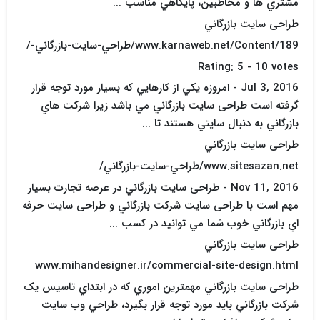
مشتري ها و مخاطبين، پايگاهي مناسب ...
طراحی سایت بازرگاني
www.karnaweb.net/Content/189/طراحي-سايت-بازرگاني-/
Rating: 5 - ‎10 votes
Jul 3, 2016 - امروزه يکي از کارهايي که بسيار مورد توجه قرار
گرفته است طراحی سایت بازرگاني مي باشد زيرا شرکت هاي
بازرگاني به دنبال سايتي هستند تا ...
طراحی سایت بازرگاني
www.sitesazan.net/طراحي-سايت-بازرگاني/
Nov 11, 2016 - طراحی سایت بازرگاني در عرصه تجارت بسيار
مهم است با طراحی سایت شرکت بازرگاني و طراحی سایت حرفه
اي بازرگاني خوب شما مي توانيد در کسب ...
طراحی سایت بازرگاني
www.mihandesigner.ir/commercial-site-design.html
طراحی سایت بازرگاني مهمترين اموري که در ابتداي تاسيس يک
شرکت بازرگاني بايد مورد توجه قرار بگيرد، طراحي وب سايت