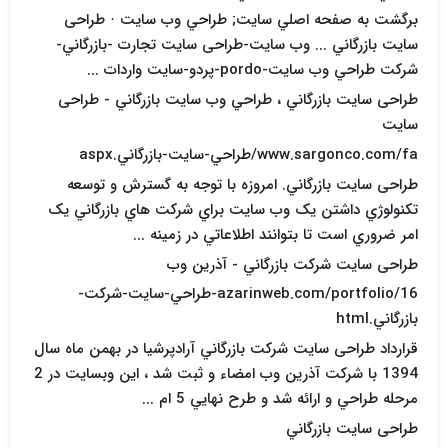
برگشت به صفحه اصلي سايت; طراحي وب سايت · طراحی
سایت بازرگاني ... وب سايت-طراحی سایت تجارت -بازرگاني-
شرکت طراحي وب سايت-pordo-پردو-سايت واردات ...
طراحی سایت بازرگاني ، طراحي وب سايت بازرگاني - طراحی
سایت
www.sargonco.com/fa/طراحي-سايت-بازرگاني.aspx
طراحی سایت بازرگاني. امروزه با توجه به گسترش و توسعه
تکنولوژي داشتن يک وب سايت براي شرکت هاي بازرگاني يک
امر ضروري است تا بتوانند اطلاعاتي در زمينه ...
طراحی سایت شرکت بازرگاني - آذرين وب
azarinweb.com/portfolio/16-طراحي-سايت-شرکت-
بازرگاني.html
قرارداد طراحی سایت شرکت بازرگاني آرادپرشيا در بهمن ماه سال
1394 با شرکت آذرين وب امضاء و ثبت شد ، اين وبسايت در 2
مرحله طراحي و ارائه شد و طرح نهايي 5 ام ...
طراحی سایت بازرگاني