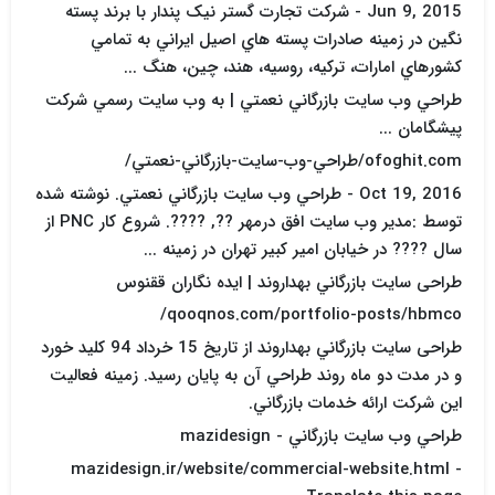
Jun 9, 2015 - شرکت تجارت گستر نيک پندار با برند پسته
نگين در زمينه صادرات پسته هاي اصيل ايراني به تمامي
کشورهاي امارات، ترکيه، روسيه، هند، چين، هنگ ...
طراحي وب سايت بازرگاني نعمتي | به وب سايت رسمي شرکت
پيشگامان ...
ofoghit.com/طراحي-وب-سايت-بازرگاني-نعمتي/
Oct 19, 2016 - طراحي وب سايت بازرگاني نعمتي. نوشته شده
توسط :مدير وب سايت افق درمهر ??, ????. شروع کار PNC از
سال ???? در خيابان امير کبير تهران در زمينه ...
طراحی سایت بازرگاني بهداروند | ايده نگاران ققنوس
qooqnos.com/portfolio-posts/hbmco/
طراحی سایت بازرگاني بهداروند از تاريخ 15 خرداد 94 کليد خورد
و در مدت دو ماه روند طراحي آن به پايان رسيد. زمينه فعاليت
اين شرکت ارائه خدمات بازرگاني.
طراحي وب سايت بازرگاني - mazidesign
mazidesign.ir/website/commercial-website.html -