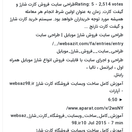
Rating: 5 - 2,514 votesطراحی سایت فروش کارت شارژ و
گیفت کارت. زمان به عنوان اولین شرط انجام هر معامله
همیشه مورد توجه خریداران خواهد بود. سیستم خرید کارت شارژ
و گیفت کارت نارنج ...
طراحی سایت فروش شارژ موبایل | طراحی سایت
websazit.com/fa/entries/entry/.../
طراحی_سایت__فروش_شارژ_موبایل
طراحی و اجرای سایت با قابلیت فروش انواع شارژ موبایل همراه
اول ، ایرانسل ، تالیا ،
رایتل.
آموزش کامل ساخت وبسایت فروشگاه کارت شارژ websaz98.ir
- آپارات
► 6:50
www.aparat.com/v/2wsNY/
آموزش_کامل_ساخت_وبسایت_فروشگاه_کارت_شارژ_websaz
98.ir10 Jul 2015 - 7 min
آموزش کامل ساخت وبسایت فروشگاه کارت شارژ