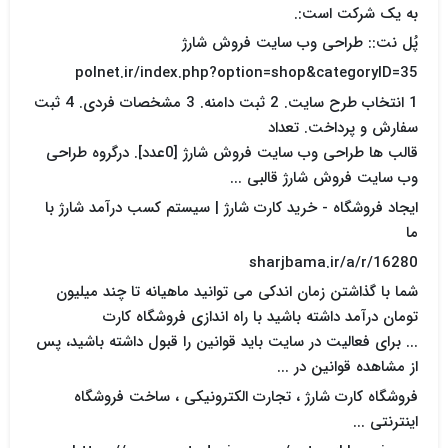
به یک شرکت است:.
پُل نت:: طراحی وب سایت فروش شارژ
polnet.ir/index.php?option=shop&categoryID=35
1 انتخاب طرح سایت. 2 ثبت دامنه. 3 مشخصات فردی. 4 ثبت
سفارش و پرداخت. تعداد
قالب ها طراحی وب سایت فروش شارژ [0عدد]. درگروه طراحی
وب سایت فروش شارژ قالبی ...
ایجاد فروشگاه - خرید کارت شارژ | سیستم کسب درآمد شارژ با
ما
sharjbama.ir/a/r/16280
ﺷﻤﺎ ﺑﺎ ﮔﺬﺍﺷﺘﻦ ﺯﻣﺎﻥ ﺍﻧﺪﮐﯽ ﻣﯽ ﺗﻮﺍﻧﯿﺪ ﻣﺎﻫﯿﺎﻧﻪ ﺗﺎ ﭼﻨﺪ ﻣﯿﻠﯿﻮﻥ
ﺗﻮﻣﺎﻥ ﺩﺭﺁﻣﺪ ﺩﺍﺷﺘﻪ ﺑﺎﺷﯿﺪ ﺑﺎ ﺭﺍﻩ ﺍﻧﺪﺍﺯﯼ ﻓﺮﻭﺷﮕﺎﻩ ﮐﺎﺭﺕ
... برای فعالیت در سایت باید قوانین را قبول داشته باشید، پس
از مشاهده قوانین در ...
فروشگاه کارت شارژ ، تجارت الکترونیکی ، ساخت فروشگاه
اینترنتی ...