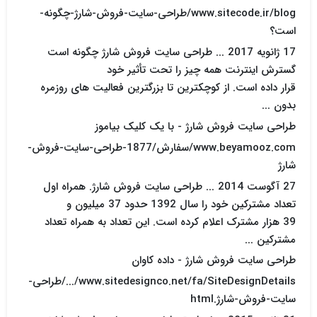
www.sitecode.ir/blog/طراحی-سایت-فروش-شارژ-چگونه-
است؟
17 ژانويه 2017 ... طراحی سایت فروش شارژ چگونه است
گسترش اینترنت همه چیز را تحت تأثیر خود
قرار داده است. از کوچکترین تا بزرگترین فعالیت های روزمره
بدون ...
طراحی سایت فروش شارژ - با یک کلیک بیاموز
www.beyamooz.com/سفارش/1877-طراحی-سایت-فروش-
شارژ
27 آگوست 2014 ... طراحی سایت فروش شارژ. همراه اول
تعداد مشترکین خود را سال 1392 حدود 37 میلیون و
39 هزار مشترک اعلام کرده است. این تعداد به همراه تعداد
مشترکین ...
طراحی سایت فروش شارژ - داده کاوان
www.sitedesignco.net/fa/SiteDesignDetails/.../طراحی-
سایت-فروش-شارژ.html