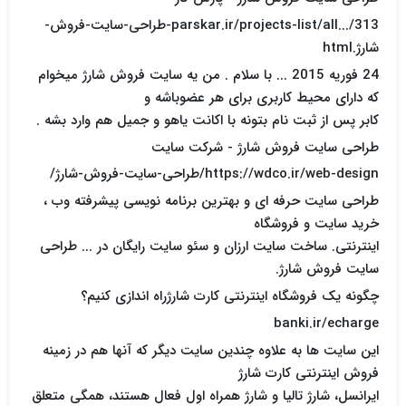
parskar.ir/projects-list/all.../313-طراحی-سایت-فروش-
شارژ.html
24 فوریه 2015 ... با سلام . من یه سایت فروش شارژ میخوام
که دارای محیط کاربری برای هر عضوباشه و
کابر پس از ثبت نام بتونه با اکانت یاهو و جمیل هم وارد بشه .
طراحی سایت فروش شارژ - شرکت سایت
https://wdco.ir/web-design/طراحی-سایت-فروش-شارژ/
طراحی سایت حرفه ای و بهترین برنامه نویسی پیشرفته وب ،
خرید سایت و فروشگاه
اینترنتی. ساخت سایت ارزان و سئو سایت رایگان در ... طراحی
سایت فروش شارژ.
چگونه یک فروشگاه اینترنتی کارت شارژراه اندازی کنیم؟
banki.ir/echarge
این سایت ها به علاوه چندین سایت دیگر که آنها هم در زمینه
فروش اینترنتی کارت شارژ
ایرانسل، شارژ تالیا و شارژ همراه اول فعال هستند، همگی متعلق