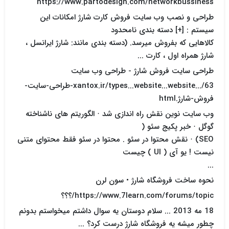
https://www.partodesign.com/networkbussiness
طراحی و نصب وب سایت فروش کارت شارژ امکانات این
سیستم : [+] دسته بندی نامحدود
کالاهایی که بفروش میرسد. (دسته بندی مانند: شارژ ایرانسل ،
شارژ همراه اول ، کارت ...
طراحی سایت فروش شارژ - طراحی وب سایت
xantox.ir/types...website...website.../63-طراحی-سایت-
فروش-شارژ.html
وب سایت نوین نقش راه اندازی شد · الگوریتم های ناشناخته
گوگل · خبر پکیج سئو (
SEO) · نقش محتوا در سئو . محتوا در سئو فقط محتوای متنی
نیست ! یو آی ( UI ) چیست
...
نحوه ساخت فروشگاه شارژ • سون لرن
https://www.7learn.com/forums/topic/؟؟؟
18 مه 2013 ... سلام دوستان یه سوال داشتم میخواستم بدونم
چطور میشه یه فروشگاه شارژ درست کرد؟ ...