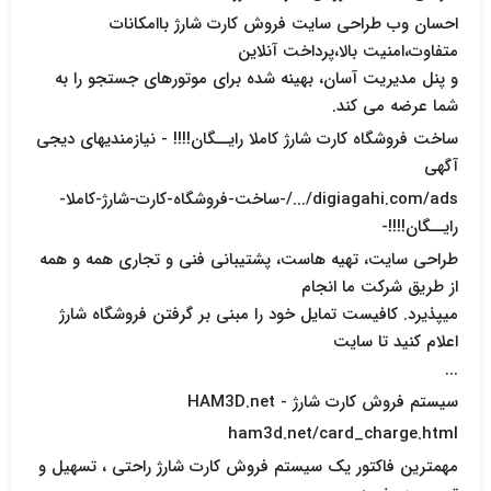
احسان وب طراحی سایت فروش کارت شارژ باامکانات
متفاوت،امنیت بالا،پرداخت آنلاین
و پنل مدیریت آسان، بهینه شده برای موتورهای جستجو را به
شما عرضه می کند.
ساخت فروشگاه کارت شارژ کاملا رایــگان!!!! - نیازمندیهای دیجی
آگهی
digiagahi.com/ads/.../-ساخت-فروشگاه-کارت-شارژ-کاملا-
رایــگان!!!!-
طراحی سایت، تهیه هاست، پشتیبانی فنی و تجاری همه و همه
از طریق شرکت ما انجام
میپذیرد. کافیست تمایل خود را مبنی بر گرفتن فروشگاه شارژ
اعلام کنید تا سایت
...
سیستم فروش کارت شارژ - HAM3D.net
ham3d.net/card_charge.html
مهمترین فاکتور یک سیستم فروش کارت شارژ راحتی ، تسهیل و