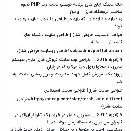
خانه تاپیک زبان های برنامه نویسی تحت وب PHP نحوه
ساخت فروشگاه شارژ ... پاسخ
به : باید و نبایدهایی که باید در طراحی یک وب سایت رعایت
کرد؟
طراحی وبسایت فروش شارژ | طراحی سایت ، شبکه های
کامپیوتر ... - خانه
websadr.ir/portfolio-item/طاحی-وبسایت-فروش-شارژ/
4 ژانويه 2016 ... طراحی وب سایت فروش شارژ. دارای سیستم
مدیریت محتوا (فول داینامیک) که در پایان
پروژه یک آموزش کامل جهت مدیریت و بروز رسانی سایت ارائه
شد.
طراحی سایت شارژ | طراحی سایت اسپیناس
https://sitedp.com/blog/tarahi-site-diffrent/طراحی-
سایت-شارژ/
6 ژانويه 2017 ... مهترین عامل در خرید یک شارژ از اپراتور در
کاربران می توان به مسئله زمان پرداخت. با
دسترسی راحت به منوها و به حداقل رساندن زمان خرید شارژ در