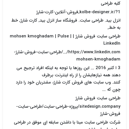
کلبه طراحی
kolbe-designer.ir/?1,فروش-آنلاین-کارت-شارژ
انزل بید. طراحی سایت. فروشگاه ساز انزل بید, کارت شارژ, خط
به خط,
طراحی سایت فروش شارژ | mohsen kmoghadam | Pulse |
LinkedIn
https://www.linkedin.com/.../طراحی-سایت-فروش-شارژ-
mohsen-kmoghadam
3 ا کتبر 2016 ... این روزها با توجه به اینکه افراد ترجیح می
دهند همه نیازهایشان را از راه اینترنت برطرف
کنند. وب سایت های فروش کارت شارژ، مشتریان خود را دارد
چون که ...
طراحی سایت فروش شارژ
sitedesign.company/پروژه-طراحی-سایت/طراحی-سایت-
فروش-شارژ
شرکت طراحی سایت مبنا با داشتن سابقه ای موفق در طراحی