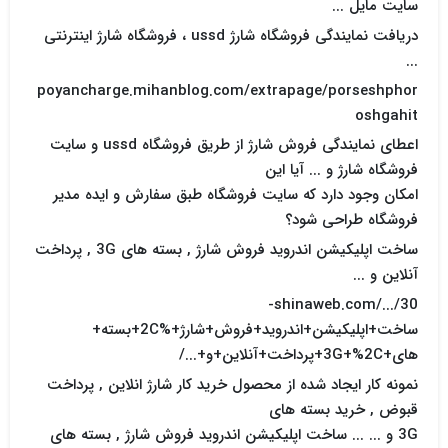
سايت مايل ...
دریافت نمایندگی فروشگاه شارژ ussd ، فروشگاه شارژ اینترنتی
...
poyancharge.mihanblog.com/extrapage/porseshphor
oshgahit
اعطای نمایندگی فروش شارژ از طریق فروشگاه ussd و سایت
فروشگاه شارژ و ... آیا این
امکان وجود دارد که سایت فروشگاه طبق سفارش و ایده مدیر
فروشگاه طراحی شود؟
ساخت اپلیکیشن اندروید فروش شارژ , بسته های 3G , پرداخت
آنلاین و ...
shinaweb.com/.../30-
ساخت+اپلیکیشن+اندروید+فروش+شارژ+%2C+بسته+
های+3G+%2C+پرداخت+آنلاین+و+.../
نمونه کار ایجاد شده از محصول خرید کار شارژ انلاین , پرداخت
قبوض , خرید بسته های
3G و ... ... ساخت اپلیکیشن اندروید فروش شارژ , بسته های