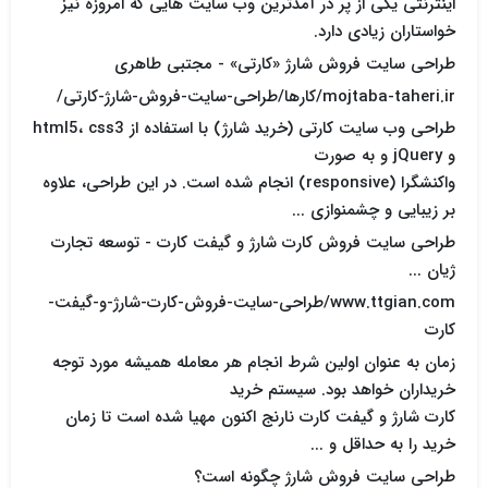
اینترنتی یکی از پر در آمدترین وب سایت هایی که امروزه نیز
خواستاران زیادی دارد.
طراحی سایت فروش شارژ «کارتی» - مجتبی طاهری
mojtaba-taheri.ir/کارها/طراحی-سایت-فروش-شارژ-کارتی/
طراحی وب سایت کارتی (خرید شارژ) با استفاده از html5، css3
و jQuery و به صورت
واکنشگرا (responsive) انجام شده است. در این طراحی، علاوه
بر زیبایی و چشمنوازی ...
طراحی سایت فروش کارت شارژ و گیفت کارت - توسعه تجارت
ژیان ...
www.ttgian.com/طراحی-سایت-فروش-کارت-شارژ-و-گیفت-
کارت
زمان به عنوان اولین شرط انجام هر معامله همیشه مورد توجه
خریداران خواهد بود. سیستم خرید
کارت شارژ و گیفت کارت نارنج اکنون مهیا شده است تا زمان
خرید را به حداقل و ...
طراحی سایت فروش شارژ چگونه است؟