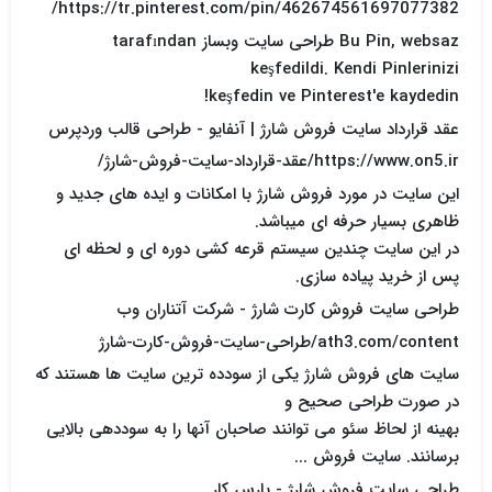
https://tr.pinterest.com/pin/462674561697077382/
Bu Pin, websaz طراحی سایت وبساز tarafından
keşfedildi. Kendi Pinlerinizi
keşfedin ve Pinterest'e kaydedin!
عقد قرارداد سایت فروش شارژ | آنفایو - طراحی قالب وردپرس
https://www.on5.ir/عقد-قرارداد-سایت-فروش-شارژ/
این سایت در مورد فروش شارژ با امکانات و ایده های جدید و
ظاهری بسیار حرفه ای میباشد.
در این سایت چندین سیستم قرعه کشی دوره ای و لحظه ای
پس از خرید پیاده سازی.
طراحی سایت فروش کارت شارژ - شرکت آتناران وب
ath3.com/content/طراحی-سایت-فروش-کارت-شارژ
سایت های فروش شارژ یکی از سودده ترین سایت ها هستند که
در صورت طراحی صحیح و
بهینه از لحاظ سئو می توانند صاحبان آنها را به سوددهی بالایی
برسانند. سایت فروش ...
طراحی سایت فروش شارژ - پارس کار