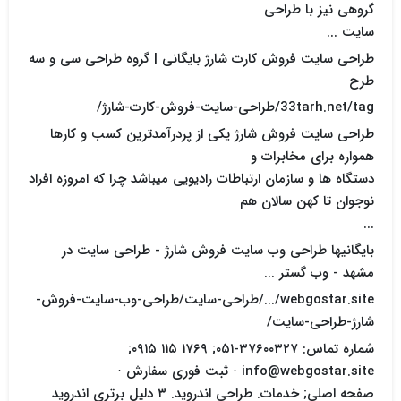
گروهی نیز با طراحی
سایت ...
طراحی سایت فروش کارت شارژ بایگانی | گروه طراحی سی و سه
طرح
33tarh.net/tag/طراحی-سایت-فروش-کارت-شارژ/
طراحی سایت فروش شارژ یکی از پردرآمدترین کسب و کارها
همواره برای مخابرات و
دستگاه ها و سازمان ارتباطات رادیویی میباشد چرا که امروزه افراد
نوجوان تا کهن سالان هم
...
بایگانیها طراحی وب سایت فروش شارژ - طراحی سایت در
مشهد - وب گستر ...
webgostar.site/.../طراحی-سایت/طراحی-وب-سایت-فروش-
شارژ-طراحی-سایت/
شماره تماس: ۳۷۶۰۰۳۲۷-۰۵۱; ۱۷۶۹ ۱۱۵ ۰۹۱۵;
info@webgostar.site · ثبت فوری سفارش ·
صفحه اصلی; خدمات. طراحی اندروید. ۳ دلیل برتری اندروید