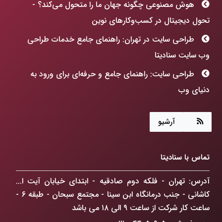
هوش مصنوعی چگونه جهان ما را متحول می‌کند؟ -
تحول دیجیتال در کسب‌وکارهای نوین
طراحی سایت در تهران: راهنمای جامع خدمات طراحی
وب سایت سنادیتا
طراحی سایت: راهنمای جامع و حرفه‌ای برای ورود به
دنیای وب
هوش مصنوعی چگونه جهان ما را متحول می‌کند؟
آرشیو
طراحی سایت: فراتر از رنگ و فرم، ساخت پنجره‌ای به
آینده کسب‌وکارتان!
تماس با سنادیتا
ChatGPT Atlas: انقلابی در مرورگرهای وب که
کسب‌وکار شما را متحول می‌کند
آدرس: تهران - فلکه دوم صادقیه - ابتدای خیابان آیت ا...
کاشانی - جنب درمانگاه ابن سینا - مجتمع سبحان - طبقه ۶ -
راهکار افزایش فروش آنلاین در تهران: گذار از حضور
ساعت کار شرکت از ساعت ۹ الی ۱۸ می باشد
دیجیتال به سلطه بازار