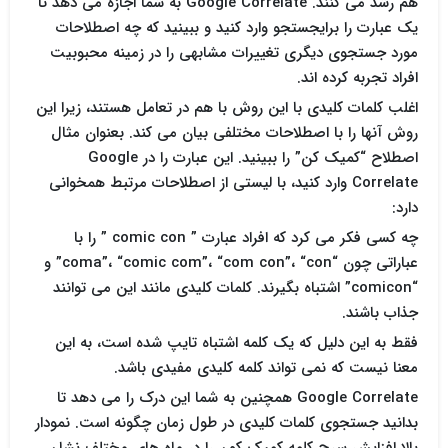
هم رشد می کنند. Google Correlate به شما اجازه می دهد تا
یک عبارت را برایجستجو وارد کنید و ببینید که چه اصطلاحات
مورد جستجوی دیگری تغییرات مشابهی را در زمینه محبوبیت
افراد تجربه کرده اند.
اغلب کلمات کلیدی با این روش با هم در تعامل هستند، زیرا این
روش آنها را با اصطلاحات مختلفی بیان می کند. بعنوان مثال
اصطلاح “کمیک کن” را ببینید. این عبارت را در Google
Correlate وارد کنید، با لیستی از اصطلاحات مرتبط همخوانی
دارد:
چه کسی فکر می کرد که افراد عبارت ” comic con ” را با
عباراتی چون “coma”، “comic com”، “com con”، “con” و
“comicon” اشتباه بگیرند. کلمات کلیدی مانند این می توانند
جذاب باشند.
فقط به این دلیل که یک کلمه اشتباه تایپ شده است، به این
معنا نیست که نمی تواند کلمه کلیدی مفیدی باشد.
Google Correlate همچنین به شما این درک را می دهد تا
بدانید جستجوی کلمات کلیدی در طول زمان چگونه است. نمودار
بالا افزایش سرچ کلمه کمیک کون را در ماه های مختلف نشان