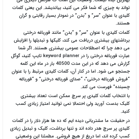
تواند به چیزی که شما فکر می کنید، بیاندیشد. این یعنی کلمات
کلیدی با عنوان “سر” و “بدن” در نمودار بسیار رقابتی و گران
هستند.
کلمات کلیدی با عنوان “سر” و “بدن” مانند قورباغه درختی
برداشتهای بیشتری دریافت می کند، کلیکها و تبدیلها را افزایش
می دهد چرا که اصطلاحات عمومی بیشتری هستند. اگر شما
عبارت قورباغه درختی را در keyword planner تایپ کنید، گوگل
گزارش می دهد که در این مدت 40500 بار در ماه این کلمه
جستجو می شود. اما در کنار آن، کلمات کلیدی مرتبط را با عنوان
“فروش قورباغه درختی”، “صدای قورباغه درختی” و “قورباغه
چسبنده” فهرست می کند.
با انتخاب کلمات کلیدی پر سرچ ممکن است تعداد بیشتری
کلیک بدست آورید ولی احتمالا نمی توانید امتیاز زیادی کسب
کنید.
در حقیقت ما مشتریانی دیده ایم که ده ها هزار دلار را در کلمات
کلیدی پر سرچ هدر داده اند و تنها برداشت، کلیک و تبدیل زیادی
کسب کرده اند، اما دریغ از هیچ فروشی. مطمئنا این وضعیتی