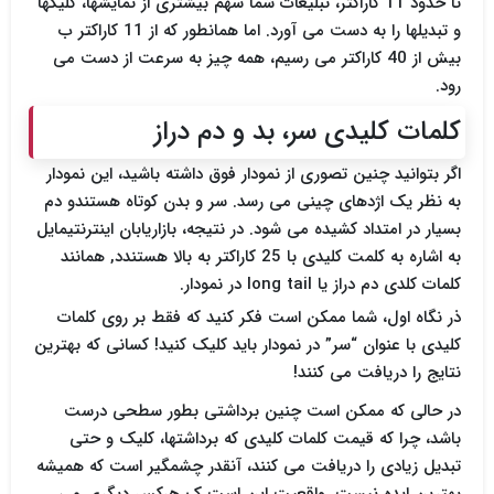
تا حدود 11 کاراکتر، تبلیغات شما سهم بیشتری از نمایشها، کلیکها
و تبدیلها را به دست می آورد. اما همانطور که از 11 کاراکتر ب
بیش از 40 کاراکتر می رسیم، همه چیز به سرعت از دست می
رود.
کلمات کلیدی سر، بد و دم دراز
اگر بتوانید چنین تصوری از نمودار فوق داشته باشید، این نمودار
به نظر یک اژدهای چینی می رسد. سر و بدن کوتاه هستندو دم
بسیار در امتداد کشیده می شود. در نتیجه، بازاریابان اینترنتیمایل
به اشاره به کلمت کلیدی با 25 کاراکتر به بالا هستندد, همانند
کلمات کلدی دم دراز یا long tail در نمودار.
ذر نگاه اول، شما ممکن است فکر کنید که فقط بر روی کلمات
کلیدی با عنوان “سر” در نمودار باید کلیک کنید! کسانی که بهترین
نتایج را دریافت می کنند!
در حالی که ممکن است چنین برداشتی بطور سطحی درست
باشد، چرا که قیمت کلمات کلیدی که برداشتها، کلیک و حتی
تبدیل زیادی را دریافت می کنند، آنقدر چشمگیر است که همیشه
بهترین ایده نیست. واقعیت این است ک هرکس دیگری می