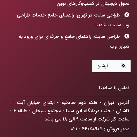
تحول دیجیتال در کسب‌وکارهای نوین
طراحی سایت در تهران: راهنمای جامع خدمات طراحی
وب سایت سنادیتا
طراحی سایت: راهنمای جامع و حرفه‌ای برای ورود به
دنیای وب
هوش مصنوعی چگونه جهان ما را متحول می‌کند؟
آرشیو
طراحی سایت: فراتر از رنگ و فرم، ساخت پنجره‌ای به
آینده کسب‌وکارتان!
تماس با سنادیتا
ChatGPT Atlas: انقلابی در مرورگرهای وب که
کسب‌وکار شما را متحول می‌کند
آدرس: تهران - فلکه دوم صادقیه - ابتدای خیابان آیت ا...
کاشانی - جنب درمانگاه ابن سینا - مجتمع سبحان - طبقه ۶ -
راهکار افزایش فروش آنلاین در تهران: گذار از حضور
ساعت کار شرکت از ساعت ۹ الی ۱۸ می باشد
دیجیتال به سلطه بازار
مدیر فروش : ۴۴۰۵۰۹۰۵ - ۰۲۱
ضرورت درک دیدگاه GoogleBot