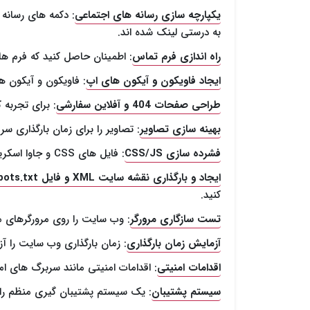
یکپارچه سازی رسانه های اجتماعی
: دکمه های رسانه 
به درستی لینک شده اند.
راه اندازی فرم تماس
: اطمینان حاصل کنید که فرم ها
ایجاد فاویکون و آیکون های اپ
: فاویکون و آیکون ها
طراحی صفحات 404 و آفلاین سفارشی
: برای تجربه کاربری بهتر،
بهینه سازی تصاویر
: تصاویر را برای زمان بارگذاری سر
فشرده سازی CSS/JS
: فایل های CSS و جاوا اسکریپت را برای عملکرد بهتر فشرده سازی کنید.
ایجاد و بارگذاری نقشه سایت XML و فایل robots.txt
کنید.
تست سازگاری مرورگر
: وب سایت را روی مرورگرهای م
آزمایش زمان بارگذاری
: زمان بارگذاری وب سایت را آز
اقدامات امنیتی
: اقدامات امنیتی مانند سربرگ های امن
سیستم پشتیبان
: یک سیستم پشتیبان گیری منظم راه 