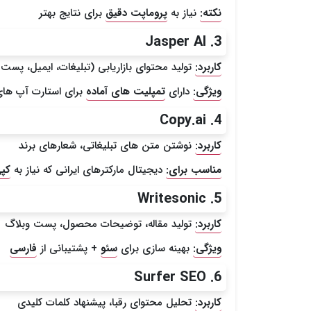
نکته:
نیاز به
پروماپت دقیق
برای نتایج بهتر
3. Jasper AI
کاربرد:
تولید محتوای بازاریابی (تبلیغات، ایمیل، پس
ویژگی:
دارای
تمپلیت های آماده
برای استارت آپ های 
4. Copy.ai
کاربرد:
نوشتن متن های تبلیغاتی، شعارهای برند
مناسب برای:
دیجیتال مارکترهای ایرانی که نیاز به
کپ
5. Writesonic
کاربرد:
تولید مقاله، توضیحات محصول، پست وبلاگ
ویژگی:
بهینه سازی برای
سئو
+ پشتیبانی از
فارسی
6. Surfer SEO
کاربرد:
تحلیل محتوای رقبا، پیشنهاد کلمات کلیدی