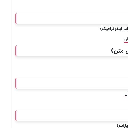
، اینفوگرافیک)
ان
ل
ارات
)