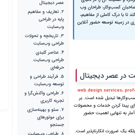
عصر دیجیتال
 صاحبان کسب‌وکار، طراحان وب
۲. تعاریف و مفاهیم
د تا با درک کاملی از مفاهیم،
پایه در طراحی
ری در زمینه توسعه حضور آنلاین
وب‌سایت
۳. تاریخچه و تحولات
طراحی وب‌سایت
۴. عناصر کلیدی
طراحی وب‌سایت
حرفه‌ای
۵. فرآیند طراحی و
توسعه وب‌سایت
ب دیزاین، web design services، professional
۶. طراحی واکنش‌گرا و
ب‌وکارها تبدیل شده است. بر
تجربه کاربری
، حداقل ۸۰ درصد مردم برای پیدا کردن خدمات و محصولات
۷. سئو و بهینه‌سازی
 آمار به تنهایی اهمیت حضور
برای موتورهای
جستجو
که یک ضرورت انکارناپذیر است.
۸. طراحی وب‌سایت