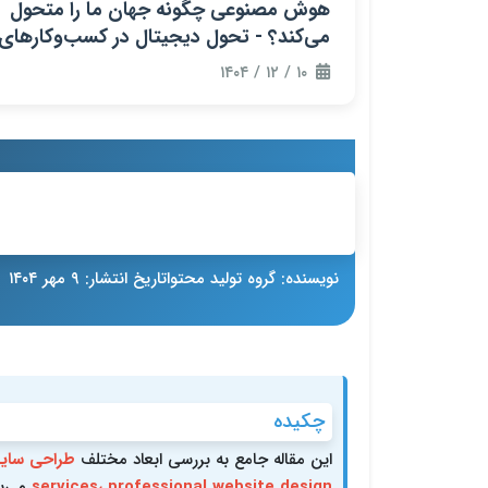
هوش مصنوعی چگونه جهان ما را متحول
می‌کند؟ - تحول دیجیتال در کسب‌وکارهای
نوین
۱۰ / ۱۲ / ۱۴۰۴
طراحی وب‌سایت حرفه‌ای: راهنما
موفقیت در دنیای دیجیتال
نویسنده: گروه تولید محتوا
تاریخ انتشار: ۹ مهر ۱۴۰۴
چکیده
این مقاله جامع به بررسی ابعاد مختلف
services، professional website design
می‌پر