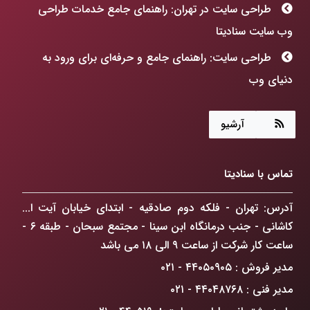
طراحی سایت در تهران: راهنمای جامع خدمات طراحی
وب سایت سنادیتا
طراحی سایت: راهنمای جامع و حرفه‌ای برای ورود به
دنیای وب
هوش مصنوعی چگونه جهان ما را متحول می‌کند؟
آرشیو
طراحی سایت: فراتر از رنگ و فرم، ساخت پنجره‌ای به
آینده کسب‌وکارتان!
تماس با سنادیتا
ChatGPT Atlas: انقلابی در مرورگرهای وب که
کسب‌وکار شما را متحول می‌کند
آدرس: تهران - فلکه دوم صادقیه - ابتدای خیابان آیت ا...
کاشانی - جنب درمانگاه ابن سینا - مجتمع سبحان - طبقه ۶ -
راهکار افزایش فروش آنلاین در تهران: گذار از حضور
ساعت کار شرکت از ساعت ۹ الی ۱۸ می باشد
دیجیتال به سلطه بازار
مدیر فروش : ۴۴۰۵۰۹۰۵ - ۰۲۱
ضرورت درک دیدگاه GoogleBot
مدیر فنی : ۴۴۰۴۸۷۶۸ - ۰۲۱