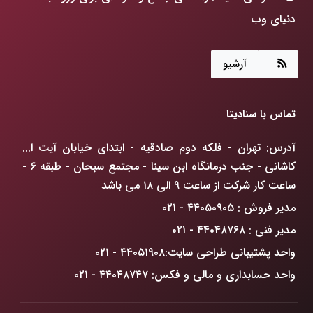
دنیای وب
هوش مصنوعی چگونه جهان ما را متحول می‌کند؟
آرشیو
طراحی سایت: فراتر از رنگ و فرم، ساخت پنجره‌ای به
آینده کسب‌وکارتان!
تماس با سنادیتا
ChatGPT Atlas: انقلابی در مرورگرهای وب که
کسب‌وکار شما را متحول می‌کند
آدرس: تهران - فلکه دوم صادقیه - ابتدای خیابان آیت ا...
کاشانی - جنب درمانگاه ابن سینا - مجتمع سبحان - طبقه ۶ -
راهکار افزایش فروش آنلاین در تهران: گذار از حضور
ساعت کار شرکت از ساعت ۹ الی ۱۸ می باشد
دیجیتال به سلطه بازار
مدیر فروش : ۴۴۰۵۰۹۰۵ - ۰۲۱
ضرورت درک دیدگاه GoogleBot
مدیر فنی : ۴۴۰۴۸۷۶۸ - ۰۲۱
واحد پشتیبانی طراحی سایت:۴۴۰۵۱۹۰۸ - ۰۲۱
واحد حسابداری و مالی و فکس: ۴۴۰۴۸۷۴۷ - ۰۲۱