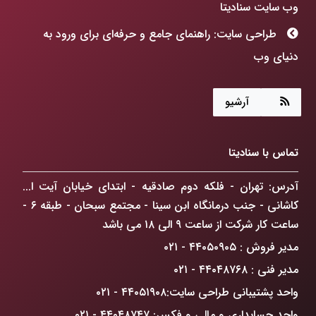
وب سایت سنادیتا
طراحی سایت: راهنمای جامع و حرفه‌ای برای ورود به
دنیای وب
هوش مصنوعی چگونه جهان ما را متحول می‌کند؟
آرشیو
طراحی سایت: فراتر از رنگ و فرم، ساخت پنجره‌ای به
آینده کسب‌وکارتان!
تماس با سنادیتا
ChatGPT Atlas: انقلابی در مرورگرهای وب که
کسب‌وکار شما را متحول می‌کند
آدرس: تهران - فلکه دوم صادقیه - ابتدای خیابان آیت ا...
کاشانی - جنب درمانگاه ابن سینا - مجتمع سبحان - طبقه ۶ -
راهکار افزایش فروش آنلاین در تهران: گذار از حضور
ساعت کار شرکت از ساعت ۹ الی ۱۸ می باشد
دیجیتال به سلطه بازار
مدیر فروش : ۴۴۰۵۰۹۰۵ - ۰۲۱
ضرورت درک دیدگاه GoogleBot
مدیر فنی : ۴۴۰۴۸۷۶۸ - ۰۲۱
واحد پشتیبانی طراحی سایت:۴۴۰۵۱۹۰۸ - ۰۲۱
واحد حسابداری و مالی و فکس: ۴۴۰۴۸۷۴۷ - ۰۲۱